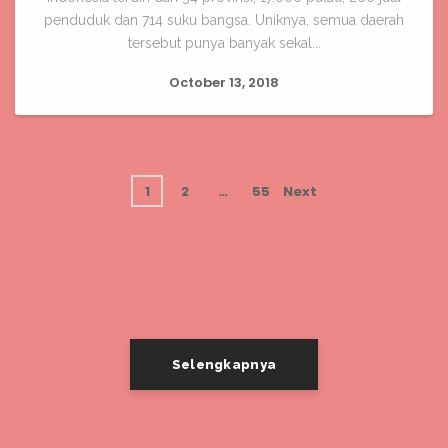
penduduk dan 714 suku bangsa. Uniknya, semua daerah
tersebut punya banyak sekal...
October 13, 2018
1
2
…
55
Next
Selengkapnya