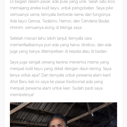
Di bagian dalam pasar, ada pula yang unik. Salah satu kios
memajang aneka kulit kayu, untuk pengobatan. Saya pikir
semuanya sama, ternyata berbeda nama dan fungsinya.
Ada kayu Genoa, Tadalinu, Hamoi, dan Cendana Bautai.
Hmmm,
semuanya asing di telinga saya.
Setelah mecari tahu lebih lanjut, ternyata cara
memanfaatkannya pun ada yang harus direbus, dan ada
juga yang hanya ditempelkan di kepala atau di badan.
Saya juga sangat senang karena menemui mama yang
menjual kulit kayu yang diikat dengan daun kering. Saya
tanya untuk apa? Dan ternyata untuk pewarna alam kain!
Aha!
Baru kali ini saya ke pasar tradisional ada yang
menjual pewarna alam untuk kain. Sudah pasti saya
membelinya!