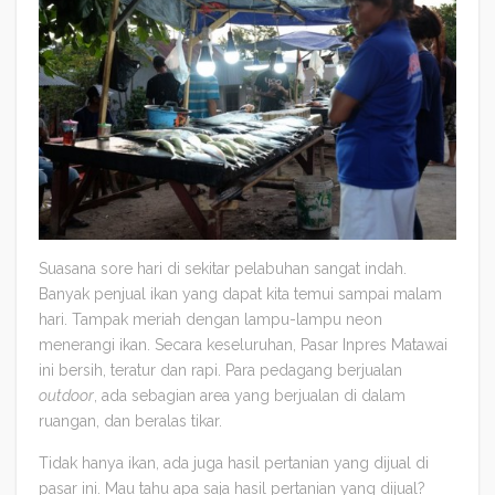
Suasana sore hari di sekitar pelabuhan sangat indah.
Banyak penjual ikan yang dapat kita temui sampai malam
hari. Tampak meriah dengan lampu-lampu neon
menerangi ikan. Secara keseluruhan, Pasar Inpres Matawai
ini bersih, teratur dan rapi. Para pedagang berjualan
outdoor
, ada sebagian area yang berjualan di dalam
ruangan, dan beralas tikar.
Tidak hanya ikan, ada juga hasil pertanian yang dijual di
pasar ini. Mau tahu apa saja hasil pertanian yang dijual?