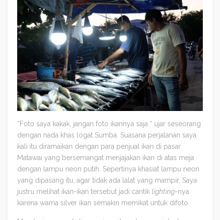
“Foto saya kakak, jangan foto ikannya saja “ ujar seseorang
dengan nada khas logat Sumba. Suasana perjalanan saya
kali itu diramaikan dengan para penjual ikan di pasar
Matawai yang bersemangat menjajakan ikan di atas meja
dengan lampu neon putih. Sepertinya khasiat lampu neon
yang dipasang itu, agar tidak ada lalat yang mampir. Saya
justru melihat ikan-ikan tersebut jadi cantik
lighting
-nya
karena warna silver ikan semakin memikat untuk difoto.