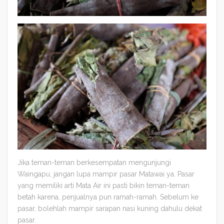
Jika teman-teman berkesempatan mengunjungi
Waingapu, jangan lupa mampir pasar Matawai ya. Pasar
yang memiliki arti Mata Air ini pasti bikin teman-teman
betah karena, penjualnya pun ramah-ramah. Sebelum ke
pasar, bolehlah mampir sarapan nasi kuning dahulu dekat
pasar.