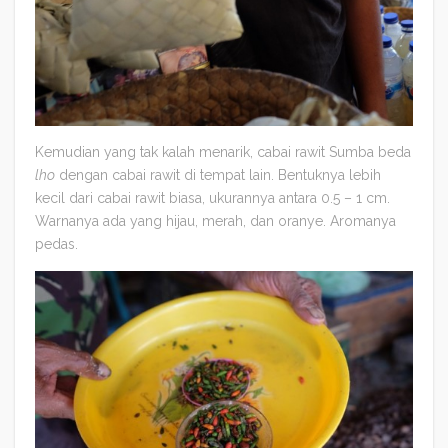
Kemudian yang tak kalah menarik, cabai rawit Sumba beda
lho
dengan cabai rawit di tempat lain. Bentuknya lebih
kecil dari cabai rawit biasa, ukurannya antara 0.5 – 1 cm.
Warnanya ada yang hijau, merah, dan oranye. Aromanya
pedas.