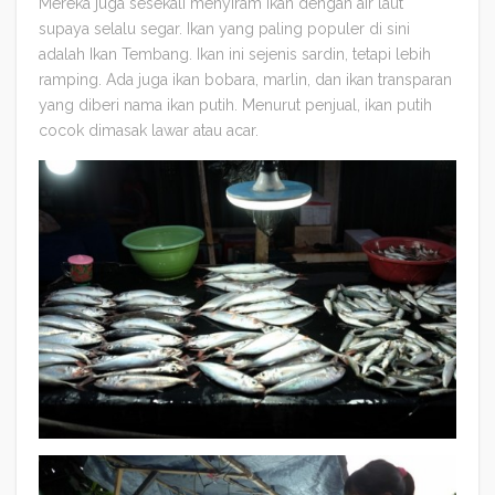
Mereka juga sesekali menyiram ikan dengan air laut
supaya selalu segar. Ikan yang paling populer di sini
adalah Ikan Tembang. Ikan ini sejenis sardin, tetapi lebih
ramping. Ada juga ikan bobara, marlin, dan ikan transparan
yang diberi nama ikan putih. Menurut penjual, ikan putih
cocok dimasak lawar atau acar.