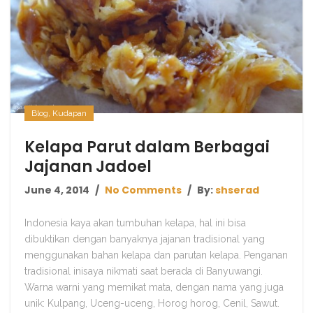
Blog
,
Kudapan
Kelapa Parut dalam Berbagai
Jajanan Jadoel
June 4, 2014
No Comments
By:
shserad
Indonesia kaya akan tumbuhan kelapa, hal ini bisa
dibuktikan dengan banyaknya jajanan tradisional yang
menggunakan bahan kelapa dan parutan kelapa. Penganan
tradisional inisaya nikmati saat berada di Banyuwangi.
Warna warni yang memikat mata, dengan nama yang juga
unik: Kulpang, Uceng-uceng, Horog horog, Cenil, Sawut.