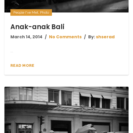
People I've Met
,
Photo
Anak-anak Bali
March 14, 2014
No Comments
By:
shserad
...
READ MORE