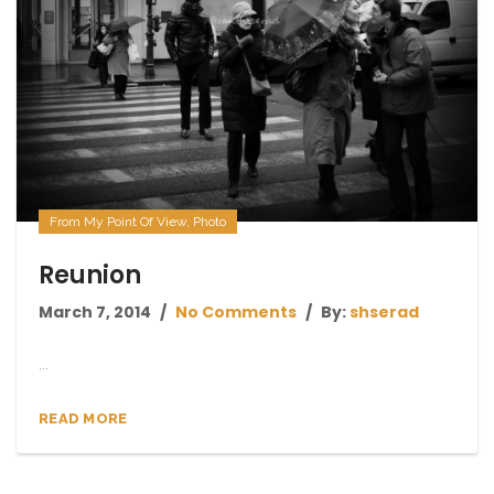
From My Point Of View
,
Photo
Reunion
March 7, 2014
No Comments
By:
shserad
...
READ MORE