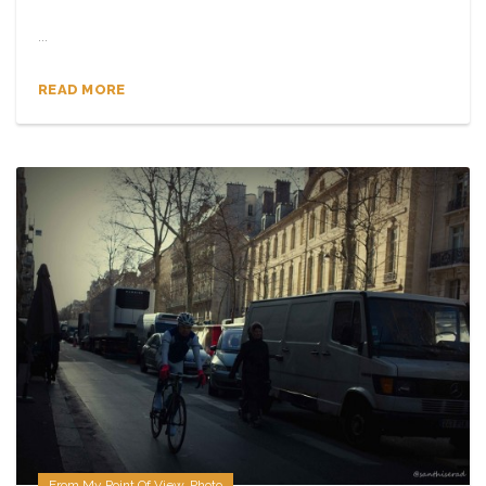
...
READ MORE
From My Point Of View
,
Photo