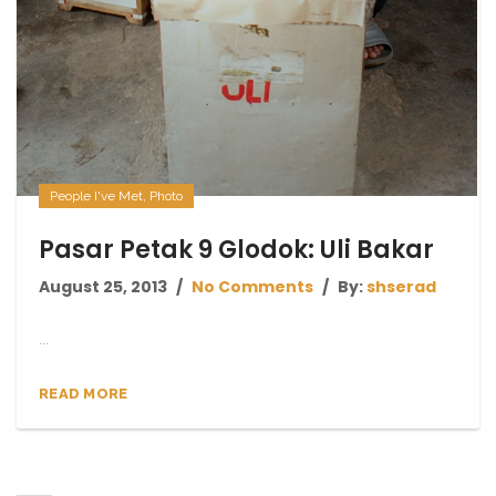
People I've Met
,
Photo
Pasar Petak 9 Glodok: Uli Bakar
August 25, 2013
No Comments
By:
shserad
...
READ MORE