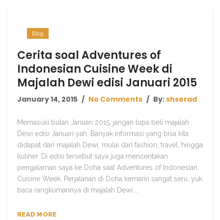
Blog
Cerita soal Adventures of
Indonesian Cuisine Week di
Majalah Dewi edisi Januari 2015
January 14, 2015
No Comments
By:
shserad
Memasuki bulan Januari 2015, jangan lupa beli majalah
Dewi edisi Januari yah. Banyak informasi yang bisa kita
didapat dari majalah Dewi, mulai dari fashion, travel, hingga
kuliner. Di edisi tersebut saya juga menceritakan
pengalaman saya ke Doha saat Adventures of Indonesian
Cuisine Week. Perjalanan di Doha kemarin sangat seru, yuk
baca rangkumannya di majalah Dewi....
READ MORE