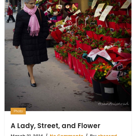
Photo
A Lady, Street, and Flower
March 21, 2014
No Comments
By:
shserad