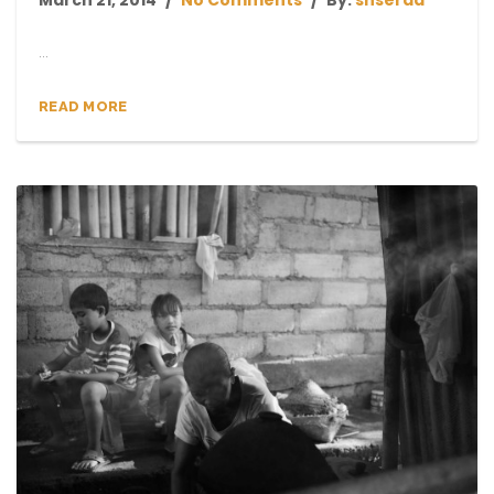
...
READ MORE