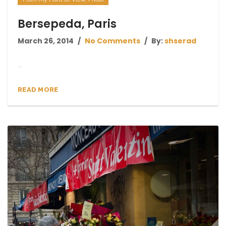
Bersepeda, Paris
March 26, 2014
No Comments
By:
shserad
...
READ MORE